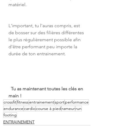
matériel.
L'important, tu l'auras compris, est 
de bosser sur des filières différentes 
le plus régulièrement possible afin 
d'être performant peu importe la 
durée de ton entrainement.
Tu as maintenant toutes les clés en 
main !
crossfit
fitness
entrainement
sport
performance
endurance
cardio
course à pied
rameur
run
footing
ENTRAINEMENT