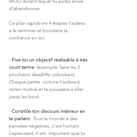
WOD durant lequel tu aurais envie 
d'abandonner.
Ce plan rapide en 4 étapes t'aidera 
à le terminer et boostera ta 
confiance en toi:
- 
Fixe toi un objectif réalisable à très 
court terme
  (exemple: faire les 5 
prochains deadlifts unbroken). 
Chaque petite  victoire t'aidera à 
rester motivé et te poussera à aller 
jusqu'au bout.
- 
Contrôle ton discours intérieur en 
te parlant
:  Tout le monde a des 
pensées négatives, c'est humain. 
Cependant, il est  important que tu 